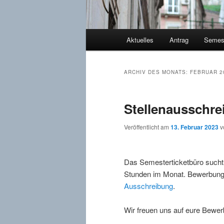
Hauptmenü
Aktuelles
Antrag
Semest
ARCHIV DES MONATS:
FEBRUAR 2
Stellenausschr
Veröffentlicht am
13. Februar 2023
v
Das Semesterticketbüro sucht z
Stunden im Monat. Bewerbung
Ausschreibung
.
Wir freuen uns auf eure Bewe