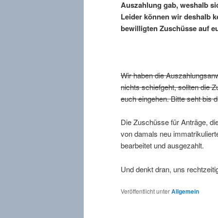
Auszahlung gab, weshalb sic
Leider können wir deshalb 
bewilligten Zuschüsse auf eu
Wir haben die Auszahlungsan
nichts schiefgeht, sollten di
euch eingehen. Bitte seht bis
Die Zuschüsse für Anträge, die
von damals neu immatrikulier
bearbeitet und ausgezahlt.
Und denkt dran, uns rechtzeiti
Veröffentlicht unter
Allgemein