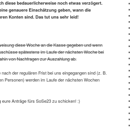
h diese bedauerlicherweise noch etwas verzögert.
keine genauere Einschätzung geben, wann die
ren Konten sind. Das tut uns sehr leid!
weisung diese Woche an die Kasse gegeben und wenn
e Zuschüsse spätestens im Laufe der nächsten Woche bei
 dahin von Nachfragen zur Auszahlung ab.
 nach der regulären Frist bei uns eingegangen sind (z. B.
ten Personen) werden im Laufe der nächsten Wochen
g eure Anträge fürs SoSe23 zu schicken! :)