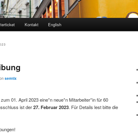
erticket
Kontakt
English
023
eibung
on
semtix
um 01. April 2023 eine*n neue*n Mitarbeiter*in für 60
sschluss ist der
27. Februar 2023
. Für Details lest bitte die
rbungen!