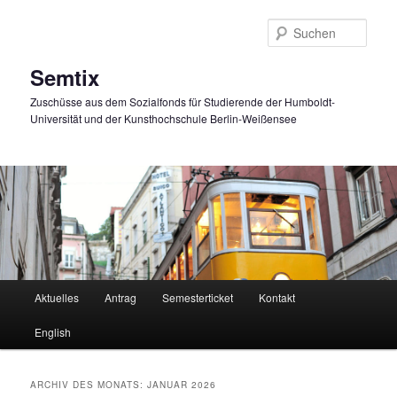
Zum
Zum
primären
sekundären
Such
Inhalt
Inhalt
springen
springen
Semtix
Zuschüsse aus dem Sozialfonds für Studierende der Humboldt-
Universität und der Kunsthochschule Berlin-Weißensee
Hauptmenü
Aktuelles
Antrag
Semesterticket
Kontakt
English
ARCHIV DES MONATS:
JANUAR 2026