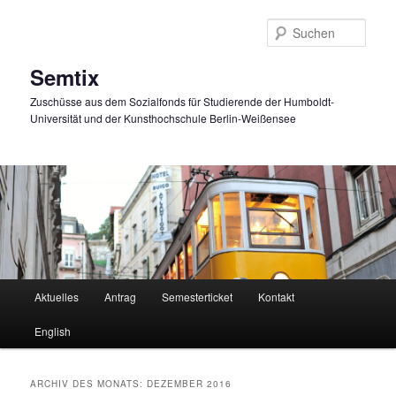
Zum
Zum
primären
sekundären
Such
Inhalt
Inhalt
springen
springen
Semtix
Zuschüsse aus dem Sozialfonds für Studierende der Humboldt-
Universität und der Kunsthochschule Berlin-Weißensee
Hauptmenü
Aktuelles
Antrag
Semesterticket
Kontakt
English
ARCHIV DES MONATS:
DEZEMBER 2016