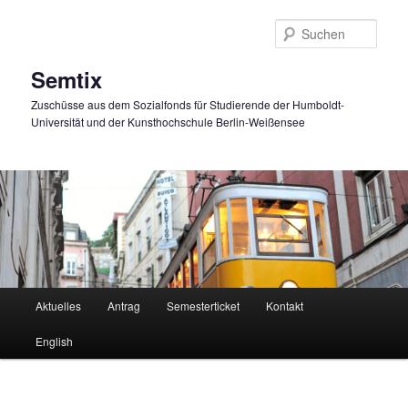
Zum
primären
Such
Inhalt
springen
Semtix
Zuschüsse aus dem Sozialfonds für Studierende der Humboldt-
Universität und der Kunsthochschule Berlin-Weißensee
Hauptmenü
Aktuelles
Antrag
Semesterticket
Kontakt
English