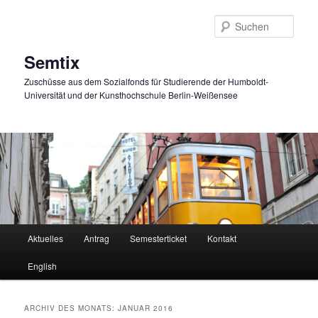
Zum
Zum
primären
sekundären
Such
Inhalt
Inhalt
springen
springen
Semtix
Zuschüsse aus dem Sozialfonds für Studierende der Humboldt-
Universität und der Kunsthochschule Berlin-Weißensee
Hauptmenü
Aktuelles
Antrag
Semesterticket
Kontakt
English
ARCHIV DES MONATS:
JANUAR 2016