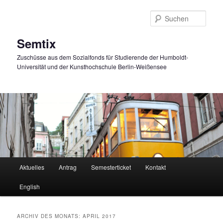
Zum
Zum
primären
sekundären
Such
Inhalt
Inhalt
springen
springen
Semtix
Zuschüsse aus dem Sozialfonds für Studierende der Humboldt-
Universität und der Kunsthochschule Berlin-Weißensee
Hauptmenü
Aktuelles
Antrag
Semesterticket
Kontakt
English
ARCHIV DES MONATS:
APRIL 2017