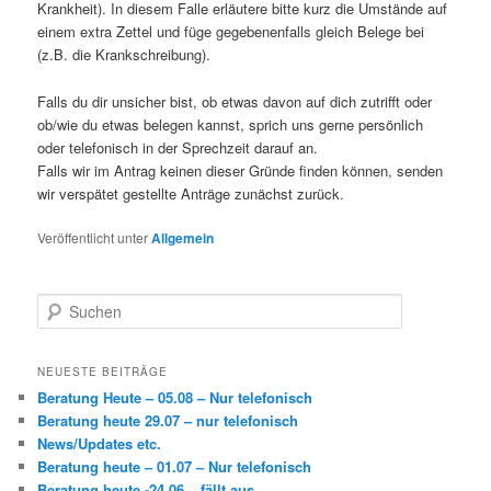
Krankheit). In diesem Falle erläutere bitte kurz die Umstände auf
einem extra Zettel und füge gegebenenfalls gleich Belege bei
(z.B. die Krankschreibung).
Falls du dir unsicher bist, ob etwas davon auf dich zutrifft oder
ob/wie du etwas belegen kannst, sprich uns gerne persönlich
oder telefonisch in der Sprechzeit darauf an.
Falls wir im Antrag keinen dieser Gründe finden können, senden
wir verspätet gestellte Anträge zunächst zurück.
Veröffentlicht unter
Allgemein
S
u
c
h
NEUESTE BEITRÄGE
e
Beratung Heute – 05.08 – Nur telefonisch
n
Beratung heute 29.07 – nur telefonisch
News/Updates etc.
Beratung heute – 01.07 – Nur telefonisch
Beratung heute -24.06 – fällt aus