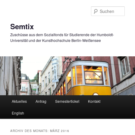
Zum
Zum
primären
sekundären
Such
Inhalt
Inhalt
springen
springen
Semtix
Zuschüsse aus dem Sozialfonds für Studierende der Humboldt-
Universität und der Kunsthochschule Berlin-Weißensee
Hauptmenü
Aktuelles
Antrag
Semesterticket
Kontakt
English
ARCHIV DES MONATS:
MÄRZ 2016