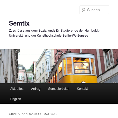
Zum
Zum
primären
sekundären
Such
Inhalt
Inhalt
springen
springen
Semtix
Zuschüsse aus dem Sozialfonds für Studierende der Humboldt-
Universität und der Kunsthochschule Berlin-Weißensee
Hauptmenü
Aktuelles
Antrag
Semesterticket
Kontakt
English
ARCHIV DES MONATS:
MAI 2024