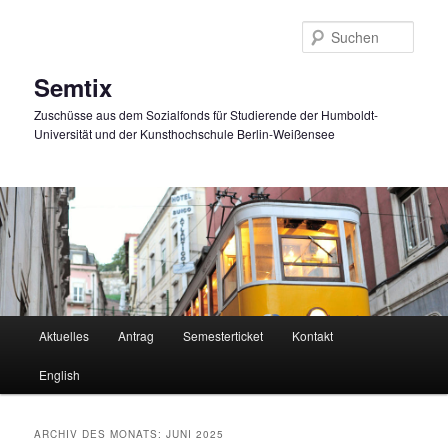
Zum
Zum
primären
sekundären
Such
Inhalt
Inhalt
springen
springen
Semtix
Zuschüsse aus dem Sozialfonds für Studierende der Humboldt-
Universität und der Kunsthochschule Berlin-Weißensee
Hauptmenü
Aktuelles
Antrag
Semesterticket
Kontakt
English
ARCHIV DES MONATS:
JUNI 2025