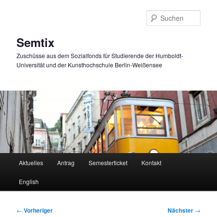
Zum
primären
Such
Inhalt
springen
Semtix
Zuschüsse aus dem Sozialfonds für Studierende der Humboldt-
Universität und der Kunsthochschule Berlin-Weißensee
Hauptmenü
Aktuelles
Antrag
Semesterticket
Kontakt
English
Beitragsnavigation
←
Vorheriger
Nächster
→