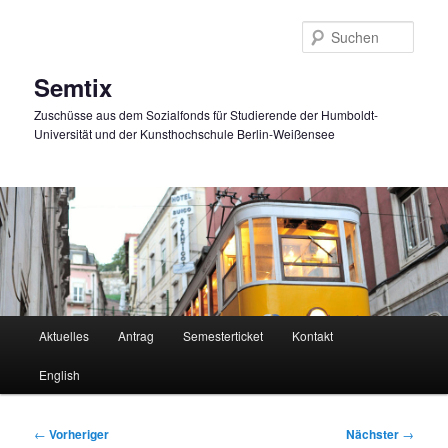
Zum
primären
Such
Inhalt
springen
Semtix
Zuschüsse aus dem Sozialfonds für Studierende der Humboldt-
Universität und der Kunsthochschule Berlin-Weißensee
Hauptmenü
Aktuelles
Antrag
Semesterticket
Kontakt
English
Beitragsnavigation
←
Vorheriger
Nächster
→