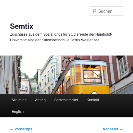
Zum
primären
Such
Inhalt
springen
Semtix
Zuschüsse aus dem Sozialfonds für Studierende der Humboldt-
Universität und der Kunsthochschule Berlin-Weißensee
Hauptmenü
Aktuelles
Antrag
Semesterticket
Kontakt
English
Beitragsnavigation
←
Vorheriger
Nächster
→