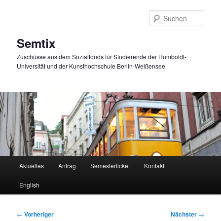
Zum
primären
Such
Inhalt
springen
Semtix
Zuschüsse aus dem Sozialfonds für Studierende der Humboldt-
Universität und der Kunsthochschule Berlin-Weißensee
Hauptmenü
Aktuelles
Antrag
Semesterticket
Kontakt
English
Beitragsnavigation
←
Vorheriger
Nächster
→