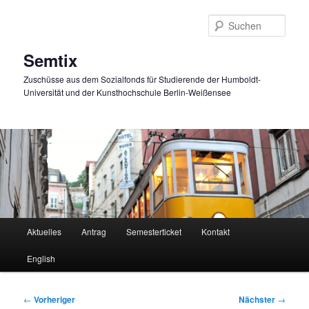
Zum
primären
Such
Inhalt
springen
Semtix
Zuschüsse aus dem Sozialfonds für Studierende der Humboldt-
Universität und der Kunsthochschule Berlin-Weißensee
Hauptmenü
Aktuelles
Antrag
Semesterticket
Kontakt
English
Beitragsnavigation
←
Vorheriger
Nächster
→