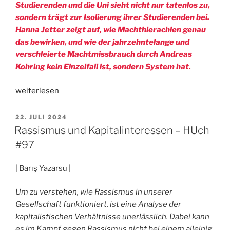
Studierenden und die Uni sieht nicht nur tatenlos zu,
sondern trägt zur Isolierung ihrer Studierenden bei.
Hanna Jetter zeigt auf, wie Machthierachien genau
das bewirken, und wie der jahrzehntelange und
verschleierte Machtmissbrauch durch Andreas
Kohring kein Einzelfall ist, sondern System hat.
„DEM
weiterlesen
MACHTMISSBRAUCH
DIE
VERÖFFENTLICHT
22. JULI 2024
AM
MACHT
Rassismus und Kapitalinteressen – HUch
NEHMEN!
#97
–
HUch
| Barış Yazarsu |
#98“
Um zu verstehen, wie Rassismus in unserer
Gesellschaft funktioniert, ist eine Analyse der
kapitalistischen Verhältnisse unerlässlich. Dabei kann
es im Kampf gegen Rassismus nicht bei einem alleinig