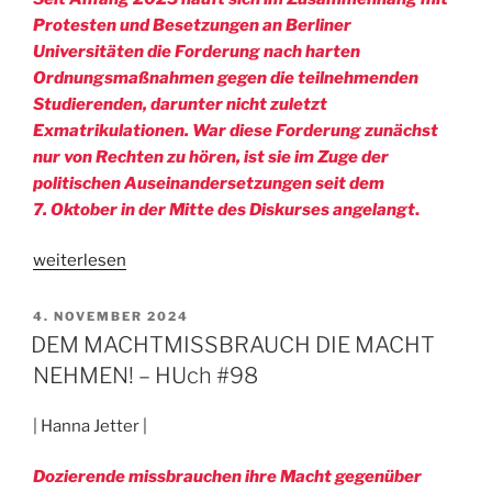
Protesten und Besetzungen an Berliner
Universitäten die Forderung nach harten
Ordnungsmaßnahmen gegen die teilnehmenden
Studierenden, darunter nicht zuletzt
Exmatrikulationen. War diese Forderung zunächst
nur von Rechten zu hören, ist sie im Zuge der
politischen Auseinandersetzungen seit dem
7. Oktober in der Mitte des Diskurses angelangt
.
„RENAISSANCE
weiterlesen
EINER
SCHLECHTEN
VERÖFFENTLICHT
4. NOVEMBER 2024
AM
IDEE
DEM MACHTMISSBRAUCH DIE MACHT
–
NEHMEN! – HUch #98
HUch
#98“
| Hanna Jetter |
Dozierende missbrauchen ihre Macht gegenüber