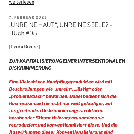
„VOM
weiterlesen
BEGEHREN,
BEGEHRT
VERÖFFENTLICHT
7. FEBRUAR 2025
AM
ZU
„UNREINE HAUT“, UNREINE SEELE? –
WERDEN
HUch #98
–
HUch
| Laura Brauer |
#98“
ZUR KAPITALISIERUNG EINER INTERSEKTIONALEN
DISKRIMINIERUNG
Eine Vielzahl von Hautpflegeprodukten wird mit
Beschreibungen wie „unrein“, „lästig“ oder
„problematisch“ beworben. Dabei bedient sich die
Kosmetikindustrie nicht nur weit geläufiger, auf
tiefgreifenden Diskriminierungsstrukturen
beruhender Stigmatisierungen, sondern sie
reproduziert und konventionalisiert diese. Und die
Auswirkungen dieser Konventionalisierung sind