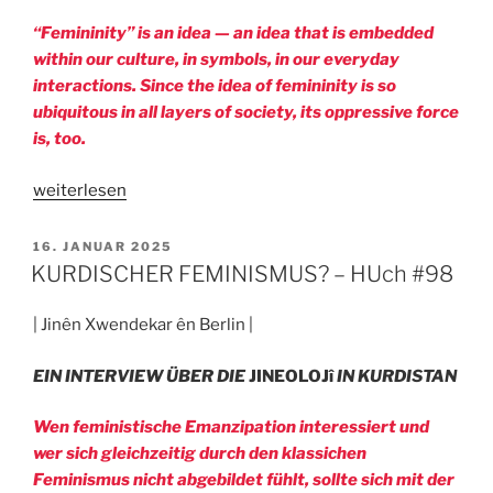
“Femininity” is an idea — an idea that is embedded
within our culture, in symbols, in our everyday
interactions. Since the idea of femininity is so
ubiquitous in all layers of society, its oppressive force
is, too.
„CAN
weiterlesen
I
ESCAPE
VERÖFFENTLICHT
16. JANUAR 2025
AM
MY
KURDISCHER FEMINISMUS? – HUch #98
FEMININITY?
–
| Jinên Xwendekar ên Berlin |
HUch
#98“
EIN INTERVIEW ÜBER DIE
JINEOLOJî
IN KURDISTAN
Wen feministische Emanzipation interessiert und
wer sich gleichzeitig durch den klassichen
Feminismus nicht abgebildet fühlt, sollte sich mit der