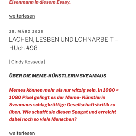
Eisenmann in diesem Essay.
„Wenn
weiterlesen
Männer
mir
VERÖFFENTLICHT
25. MÄRZ 2025
AM
die
LACHEN, LESBEN UND LOHNARBEIT –
Literatur
HUch #98
erklären
–
| Cindy Kosseda |
HUch
#98“
ÜBER DIE MEME-KÜNSTLERIN SVEAMAUS
Memes können mehr als nur witzig sein. In 1080 ×
1080 Pixel gelingt es der Meme- Künstlerin
Sveamaus schlagkräftige Gesellschaftskritik zu
üben. Wie schafft sie diesen Spagat und erreicht
dabei noch so viele Menschen?
„LACHEN,
weiterlesen