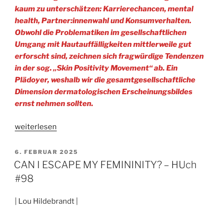
kaum zu unterschätzen: Karrierechancen, mental
health, Partner:innenwahl und Konsumverhalten.
Obwohl die Problematiken im gesellschaftlichen
Umgang mit Hautauffälligkeiten mittlerweile gut
erforscht sind, zeichnen sich fragwürdige Tendenzen
in der sog. „Skin Positivity Movement“ ab. Ein
Plädoyer, weshalb wir die gesamtgesellschaftliche
Dimension dermatologischen Erscheinungsbildes
ernst nehmen sollten.
„„UNREINE
weiterlesen
HAUT“,
UNREINE
VERÖFFENTLICHT
6. FEBRUAR 2025
AM
SEELE?
CAN I ESCAPE MY FEMININITY? – HUch
–
#98
HUch
#98“
| Lou Hildebrandt |