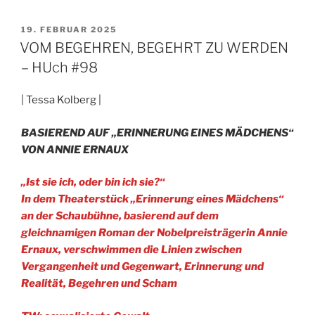
LESBEN
UND
VERÖFFENTLICHT
19. FEBRUAR 2025
AM
LOHNARBEIT
VOM BEGEHREN, BEGEHRT ZU WERDEN
–
– HUch #98
HUch
#98“
| Tessa Kolberg |
BASIEREND AUF „ERINNERUNG EINES MÄDCHENS“
VON ANNIE ERNAUX
„Ist sie ich, oder bin ich sie?“
In dem Theaterstück „Erinnerung eines Mädchens“
an der Schaubühne, basierend auf dem
gleichnamigen Roman der Nobelpreisträgerin Annie
Ernaux, verschwimmen die Linien zwischen
Vergangenheit und Gegenwart, Erinnerung und
Realität, Begehren und Scham