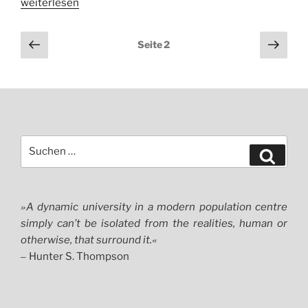
„Publishing
weiterlesen
is
cancelled
Vorherige
Näch
Seite
2
–
Seite
Seit
HUch
#97“
Suchen
Suche
nach:
A dynamic university in a modern population centre
»
simply can’t be isolated from the realities, human or
otherwise, that surround it.
«
Hunter S. Thompson
–