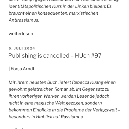
identitätspolitischen Kurs in der Linken bleiben: Es
braucht einen konsequenten, marxistischen
Antirassismus.
„Rassismus
weiterlesen
und
Kapitalinteressen
VERÖFFENTLICHT
5. JULI 2024
AM
–
Publishing is cancelled – HUch #97
HUch
#97“
| Ronja Arndt |
Mit ihrem neusten Buch liefert Rebecca Kuang einen
gewohnt geistreichen Roman ab. Im Gegensatz zu
ihren vorherigen Werken werden Lesende jedoch
nicht in eine magische Welt gezogen, sondern
bekommen Einblicke in die Probleme der Verlagswelt –
besonders in Hinblick auf Rassismus.