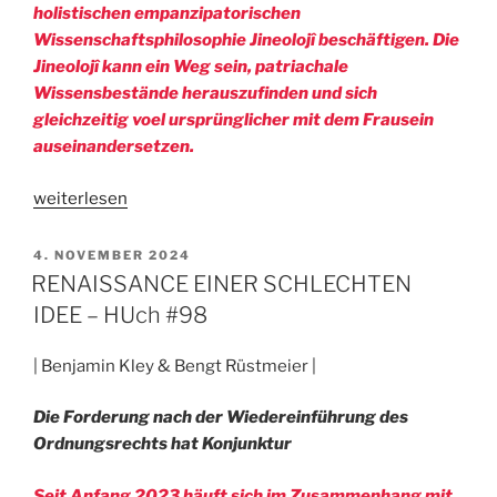
holistischen empanzipatorischen
Wissenschaftsphilosophie
Jineolojî
beschäftigen. Die
Jineolojî
kann ein Weg sein, patriachale
Wissensbestände herauszufinden und sich
gleichzeitig voel ursprünglicher mit dem Frausein
auseinandersetzen.
„KURDISCHER
weiterlesen
FEMINISMUS?
–
VERÖFFENTLICHT
4. NOVEMBER 2024
AM
HUch
RENAISSANCE EINER SCHLECHTEN
#98“
IDEE – HUch #98
| Benjamin Kley & Bengt Rüstmeier |
Die Forderung nach der Wiedereinführung des
Ordnungsrechts hat Konjunktur
Seit Anfang 2023 häuft sich im Zusammenhang mit