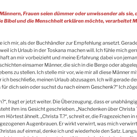
ännern, Frauen seien dümmer oder unwissender als sie, da
ie Bibel und die Menschheit erklären möchte, verarbeitet 
nke ich mir, als der Buchhändler zur Empfehlung ansetzt. Gera
weil ich Urlaub in der Toskana machen will. Ich fühle mich gern
schaft an mir vorbeizieht und meine Erfahrung dabei von jem
schichten einsamer Männer, die sich in die Berge oder abgel
bens zu stellen. Ich stelle mir vor, wie mir all diese Männer 
r ich beschließe, meinen Urlaub abzusagen. Ich will gerade 
s für dich sein oder suchst du nach einem Geschenk?“ Ich zöge
n?“, fragt er jetzt weiter. Die Überzeugung, dass er unabhäng
steht ihm ins Gesicht geschrieben. „Nachdenken über Christa T
nem Hörtest ähnelt. „Christa T.?“, schreit er, die Fragezeichen
gezogenen Augenbrauen. Er wirkt verwirrt, was mich verwirrt, 
le Christas auf einmal, denke ich und wiederhole den Satz. Lan