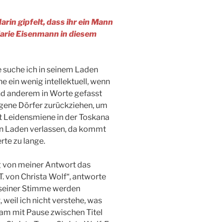
rin gipfelt, dass ihr ein Mann
Marie Eisenmann in diesem
de suche ich in seinem Laden
e ein wenig intellektuell, wenn
and anderem in Worte gefasst
egene Dörfer zurückziehen, um
mit Leidensmiene in der Toskana
den Laden verlassen, da kommt
rte zu lange.
ig von meiner Antwort das
. von Christa Wolf“, antworte
 in seiner Stimme werden
weil ich nicht verstehe, was
gsam mit Pause zwischen Titel