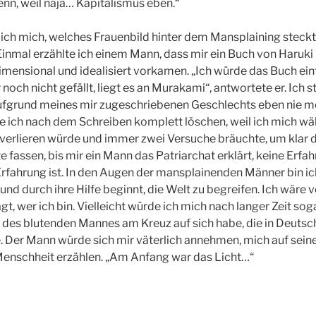
nn, weil naja… Kapitalismus eben.“
e ich mich, welches Frauenbild hinter dem Mansplaining steckt
nmal erzählte ich einem Mann, dass mir ein Buch von Haruki 
dimensional und idealisiert vorkamen. „Ich würde das Buch ein
h nicht gefällt, liegt es an Murakami“, antwortete er. Ich stel
ufgrund meines mir zugeschriebenen Geschlechts eben nie me
e ich nach dem Schreiben komplett löschen, weil ich mich wä
s verlieren würde und immer zwei Versuche bräuchte, um klar
 fassen, bis mir ein Mann das Patriarchat erklärt, keine Erfa
Erfahrung ist. In den Augen der mansplainenden Männer bin ich
nd durch ihre Hilfe beginnt, die Welt zu begreifen. Ich wäre
gt, wer ich bin. Vielleicht würde ich mich nach langer Zeit so
 des blutenden Mannes am Kreuz auf sich habe, die in Deutsc
te. Der Mann würde sich mir väterlich annehmen, mich auf sei
Menschheit erzählen. „Am Anfang war das Licht…“