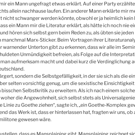
s mir ein Mann ungefragt etwas erklärt. Auf einer Party erzähl
chts allein nachhause laufen. Ein anderer Mann erklärte mir 
nicht schwanger werden könnte, obwohl er ja heimlich kein
dass ein Mann mir die Literatur erklärt, als hätte ich noch nie e
und hören sich selbst gern beim Reden zu, als übten sie jeden
 manchmal Marx-Sticker. Beim Vortragen ihrer Literaturanaly
ihr warnender Unterton gibt zu erkennen, dass wir alle im Sem
huldeten Unmündigkeit befreien, als Folge auf die Interpretat
oman aufmerksam macht und dabei kurz die Verdinglichung au
eutschland.
h ärgert, sondern die Selbstgefälligkeit, in der sie sich als die 
aber selten vorsichtig genug, um die sexistische Einsichtigkeit
 bisschen Selbstkritik zu erweitern. Als ich nach einem solch
, woher die Angewohnheit, sich selbst stets als Universalgen
ekte Linie zu Goethe ziehen“, sagte ich, „ein Goethe-Komplex 
 das Werk ist, dass er hinterlassen hat, fragten wir uns, ob 
ilitone gewesen wäre.
stzustellen, dass es Mansplaining gibt. Mansplaining zeichnet 