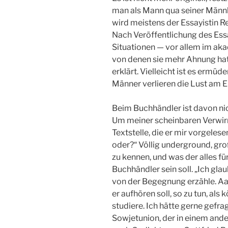
man als Mann qua seiner Männli
wird meistens der Essayistin R
Nach Veröffentlichung des Ess
Situationen — vor allem im aka
von denen sie mehr Ahnung hat
erklärt. Vielleicht ist es ermü
Männer verlieren die Lust am E
Beim Buchhändler ist davon nic
Um meiner scheinbaren Verwirr
Textstelle, die er mir vorgelese
oder?“ Völlig underground, gro
zu kennen, und was der alles für
Buchhändler sein soll. „Ich gl
von der Begegnung erzähle. Aauc
er aufhören soll, so zu tun, al
studiere. Ich hätte gerne gefr
Sowjetunion, der in einem ande