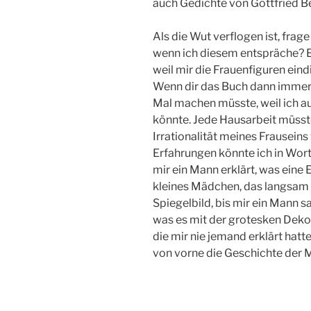
auch Gedichte von Gottfried Be
Als die Wut verflogen ist, frag
wenn ich diesem entspräche? Ei
weil mir die Frauenfiguren ein
Wenn dir das Buch dann immer noc
Mal machen müsste, weil ich a
könnte. Jede Hausarbeit müsst
Irrationalität meines Frausein
Erfahrungen könnte ich in Worte
mir ein Mann erklärt, was eine 
kleines Mädchen, das langsam u
Spiegelbild, bis mir ein Mann sa
was es mit der grotesken Deko
die mir nie jemand erklärt hat
von vorne die Geschichte der 