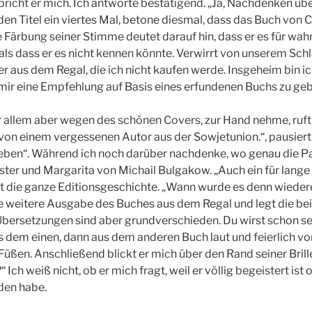
rbricht er mich. Ich antworte bestätigend. „Ja, Nachdenken über
den Titel ein viertes Mal, betone diesmal, dass das Buch von C
ie Färbung seiner Stimme deutet darauf hin, dass er es für wahr
ls dass er es nicht kennen könnte. Verwirrt von unserem Schl
r aus dem Regal, die ich nicht kaufen werde. Insgeheim bin ich
, mir eine Empfehlung auf Basis eines erfundenen Buchs zu ge
r allem aber wegen des schönen Covers, zur Hand nehme, ruft 
ist von einem vergessenen Autor aus der Sowjetunion.“, pausiert
ben“. Während ich noch darüber nachdenke, wo genau die Para
ster und Margarita von Michail Bulgakow. „Auch ein für lange 
gt die ganze Editionsgeschichte. „Wann wurde es denn wiederen
ine weitere Ausgabe des Buches aus dem Regal und legt die be
bersetzungen sind aber grundverschieden. Du wirst schon sehe
 aus dem einen, dann aus dem anderen Buch laut und feierlich vor
 Füßen. Anschließend blickt er mich über den Rand seiner Brill
Ich weiß nicht, ob er mich fragt, weil er völlig begeistert ist
den habe.