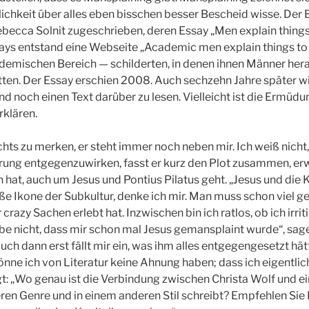
chkeit über alles eben bisschen besser Bescheid wisse. Der B
ebecca Solnit zugeschrieben, deren Essay „Men explain thing
ays entstand eine Webseite „Academic men explain things to 
demischen Bereich — schilderten, in denen ihnen Männer hera
ten. Der Essay erschien 2008. Auch sechzehn Jahre später w
dend noch einen Text darüber zu lesen. Vielleicht ist die Ermü
rklären.
hts zu merken, er steht immer noch neben mir. Ich weiß nicht,
ung entgegenzuwirken, fasst er kurz den Plot zusammen, erwä
n hat, auch um Jesus und Pontius Pilatus geht. „Jesus und die K
ße Ikone der Subkultur, denke ich mir. Man muss schon viel g
 crazy Sachen erlebt hat. Inzwischen bin ich ratlos, ob ich irr
aube nicht, dass mir schon mal Jesus gemansplaint wurde“, sag
h dann erst fällt mir ein, was ihm alles entgegengesetzt hätt
s könne ich von Literatur keine Ahnung haben; dass ich eigentl
agt: „Wo genau ist die Verbindung zwischen Christa Wolf und e
ren Genre und in einem anderen Stil schreibt? Empfehlen Sie