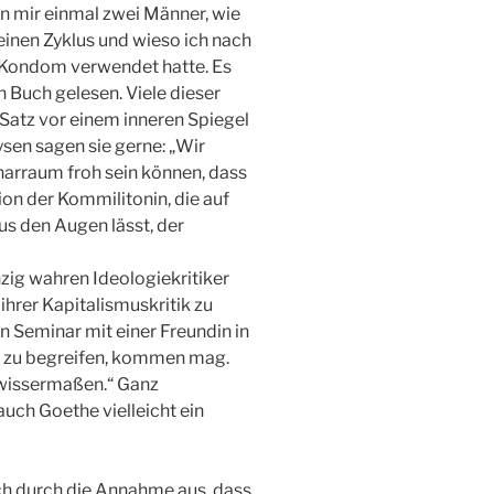
ten mir einmal zwei Männer, wie
meinen Zyklus und wieso ich nach
 Kondom verwendet hatte. Es
in Buch gelesen. Viele dieser
 Satz vor einem inneren Spiegel
sen sagen sie gerne: „Wir
inarraum froh sein können, dass
ion der Kommilitonin, die auf
s den Augen lässt, der
einzig wahren Ideologiekritiker
 ihrer Kapitalismuskritik zu
en Seminar mit einer Freundin in
ie zu begreifen, kommen mag.
gewissermaßen.“ Ganz
auch Goethe vielleicht ein
sich durch die Annahme aus, dass