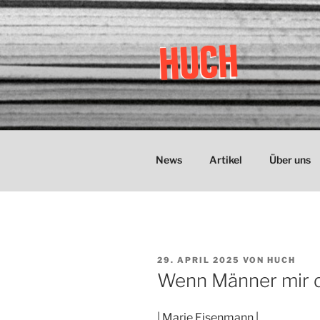
Zum
Inhalt
springen
HUCH
Zeitung der Studentischen Sel
News
Artikel
Über uns
VERÖFFENTLICHT
29. APRIL 2025
VON
HUCH
AM
Wenn Männer mir d
| Marie Eisenmann |