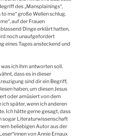
egriff des „Mansplainings“,
s to me“ große Wellen schlug.
me“, auf der Frauen
blassend Dinge erklärt hatten,
ird noch unaufgefordert
dung eines Tages ansteckend und
 was ich ihm antworten soll.
hnt, dass es in dieser
reuzigung sind dir ein Begriff,
elesen haben, um diesen Jesus
itiert oder amüsiert von dem
e ich später, wenn ich anderen
e. Ich hätte gerne gesagt, dass
ich sogar Literaturwissenschaft
inem beliebigen Autor aus der
 Leser*innen von Annie Ernaux