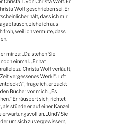
 Christa T. von Christa Wolf. Er
hrista Wolf geschrieben sei. Er
scheinlicher hält, dass ich mir
agabtausch, ziehe ich aus
 froh, weil ich vermute, dass
ben.
er mir zu: „Da stehen Sie
 noch einmal. „Er hat
llele zu Christa Wolf verläuft,
Zeit vergessenes Werk!“, ruft
tdeckt?“, frage ich, er zuckt
iden Bücher vor mich. „Es
n.“ Er räuspert sich, richtet
, als stünde er auf einer Kanzel
e erwartungsvoll an. „Und? Sie
 oder um sich zu vergewissern,