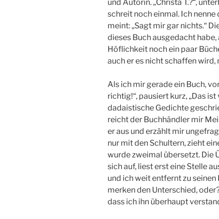
und Autorin. „Christa T.?“, unte
schreit noch einmal. Ich nenne 
meint: „Sagt mir gar nichts.“ D
dieses Buch ausgedacht habe, a
Höflichkeit noch ein paar Büche
auch er es nicht schaffen wird
Als ich mir gerade ein Buch, vo
richtig!“, pausiert kurz, „Das 
dadaistische Gedichte geschrie
reicht der Buchhändler mir Mei
er aus und erzählt mir ungefra
nur mit den Schultern, zieht e
wurde zweimal übersetzt. Die Ü
sich auf, liest erst eine Stelle
und ich weit entfernt zu seinen
merken den Unterschied, oder?“ 
dass ich ihn überhaupt verstan