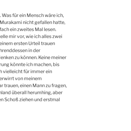
. Was für ein Mensch wäre ich,
Murakami nicht gefallen hatte,
fach ein zweites Mal lesen.
le mir vor, wie ich alles zwei
inem ersten Urteil trauen
hrenddessen in der
 denken zu können. Keine meiner
hrung könnte ich machen, bis
 vielleicht für immer ein
 verwirrt von meinem
gar trauen, einen Mann zu fragen,
hland überall herumhing, aber
nen Schoß ziehen und erstmal