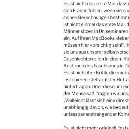
Es ist nicht das erste Mal, das
sich Frauen fühlen, wenn sie na
seinen Berechnungen bestimmt 
ist nicht einmal das erste Mal, 
Männer sitzen in Uniseminaren 
ein. Auf ihren MacBooks kleben
müssen hier vorsichtig sein!“, 
sie uns aus unserer selbstversc
Geschlechterrollen in einem R
Ausbruch des Faschismus in D
Es ist nicht ihre Kritik, die mic
inszenieren, stets auf der Hut, 
hinterfragen. Oder diese um ein
der Mensa saß, fragten wir uns
„Vielleicht lässt sich eine dir
unabhängig davon, wie bedeutend
unfassbar anstrengender Komm
Es ist nicht mehr originell, fe