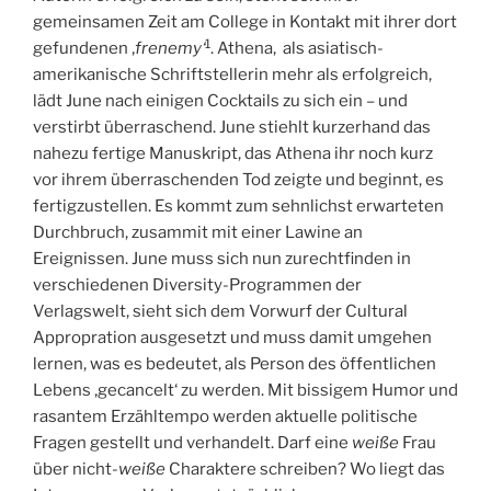
gemeinsamen Zeit am College in Kontakt mit ihrer dort
1
gefundenen ‚
frenemy‘
. Athena, als asiatisch-
amerikanische Schriftstellerin mehr als erfolgreich,
lädt June nach einigen Cocktails zu sich ein – und
verstirbt überraschend. June stiehlt kurzerhand das
nahezu fertige Manuskript, das Athena ihr noch kurz
vor ihrem überraschenden Tod zeigte und beginnt, es
fertigzustellen. Es kommt zum sehnlichst erwarteten
Durchbruch, zusammit mit einer Lawine an
Ereignissen. June muss sich nun zurechtfinden in
verschiedenen Diversity-Programmen der
Verlagswelt, sieht sich dem Vorwurf der Cultural
Appropration ausgesetzt und muss damit umgehen
lernen, was es bedeutet, als Person des öffentlichen
Lebens ‚gecancelt‘ zu werden. Mit bissigem Humor und
rasantem Erzähltempo werden aktuelle politische
Fragen gestellt und verhandelt. Darf eine
weiße
Frau
über nicht-
weiße
Charaktere schreiben? Wo liegt das