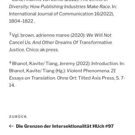
Diversity: How Publishing Industries Make Race.
In:
International Journal of Communication 16(2022),
1804–1822 .
3
Vgl. brown, adrienne maree (2020):
We Will Not
Cancel Us. And Other Dreams Of Transformative
Justice.
Chico: ak press.
4
Bhanot, Kavite/ Tiang, Jeremy (2022):
Introduction.
In:
Bhanot, Kavite/ Tiang (Hg.):
Violent Phenomena. 21
Essays on Translation.
Ohne Ort: Tilted Axis Press, S. 7-
14.
Beitragsnavigation
Vorheriger
ZURÜCK
Beitrag
Die Grenzen der Intersektionalität HUch #97