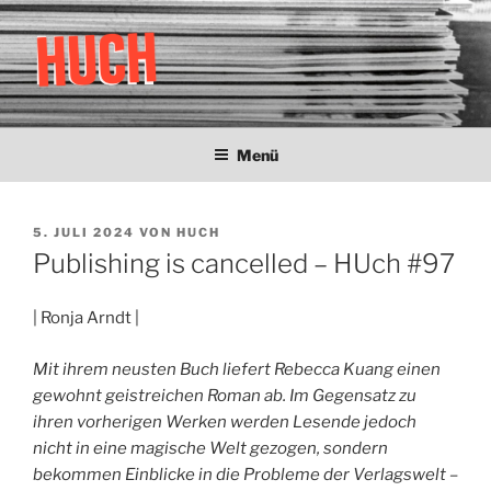
Zum
Inhalt
springen
HUCH
Zeitung der Studentischen Selbstverwaltung
Menü
VERÖFFENTLICHT
5. JULI 2024
VON
HUCH
AM
Publishing is cancelled – HUch #97
| Ronja Arndt |
Mit ihrem neusten Buch liefert Rebecca Kuang einen
gewohnt geistreichen Roman ab. Im Gegensatz zu
ihren vorherigen Werken werden Lesende jedoch
nicht in eine magische Welt gezogen, sondern
bekommen Einblicke in die Probleme der Verlagswelt –