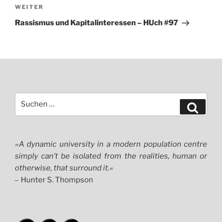
Nächster
WEITER
Beitrag
Rassismus und Kapitalinteressen – HUch #97
Suchen
Suche
nach:
A dynamic university in a modern population centre
»
simply can’t be isolated from the realities, human or
otherwise, that surround it.
«
Hunter S. Thompson
–