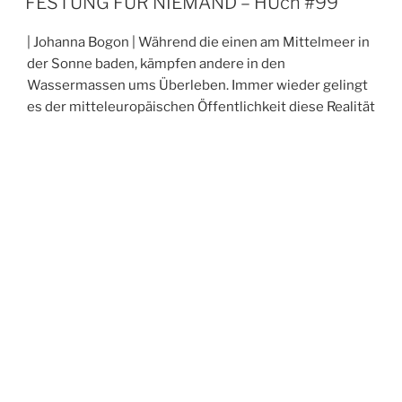
FESTUNG FÜR NIEMAND – HUch #99
| Johanna Bogon | Während die einen am Mittelmeer in
der Sonne baden, kämpfen andere in den
Wassermassen ums Überleben. Immer wieder gelingt
es der mitteleuropäischen Öffentlichkeit diese Realität
auszublenden. Ungern wird sich mit den Versuchen der
Europäischen Union beschäftigt, die Migrationsrouten
nach Europa abzuschneiden und damit Menschen dem
Ertrinken auszuliefern. Johanna Bogon erinnert uns …
„FESTUNG
weiterlesen
FÜR
NIEMAND
VERÖFFENTLICHT
30. MÄRZ 2026
–
AM
SCHREIBEN GEGEN ALLE
HUch
WIDERSTÄNDE – HUch #99
#99“
| Marie Eisenmann & Felix Prokein | Gedichte, das