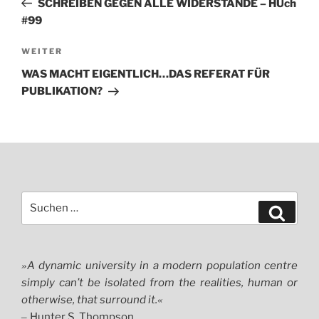
SCHREIBEN GEGEN ALLE WIDERSTÄNDE – HUch
#99
Nächster
WEITER
Beitrag
WAS MACHT EIGENTLICH…DAS REFERAT FÜR
PUBLIKATION?
Suchen
Suche
nach:
A dynamic university in a modern population centre
»
simply can’t be isolated from the realities, human or
otherwise, that surround it.
«
Hunter S. Thompson
–