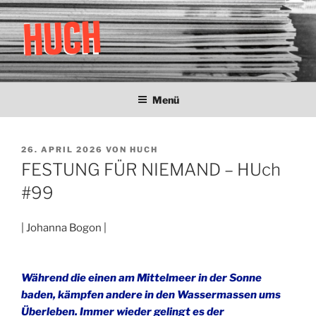
Zum
Inhalt
springen
HUCH
Zeitung der Studentischen Selbstverwaltung
Menü
VERÖFFENTLICHT
26. APRIL 2026
VON
HUCH
AM
FESTUNG FÜR NIEMAND – HUch
#99
| Johanna Bogon |
Während die einen am Mittelmeer in der Sonne
baden, kämpfen andere in den Wassermassen ums
Überleben. Immer wieder gelingt es der