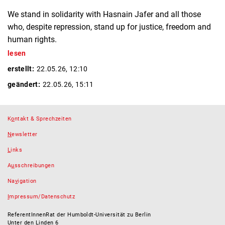
We stand in solidarity with Hasnain Jafer and all those
who, despite repression, stand up for justice, freedom and
human rights.
lesen
erstellt:
22.05.26, 12:10
geändert:
22.05.26, 15:11
K
o
ntakt & Sprechzeiten
N
ewsletter
L
inks
A
u
sschreibungen
Na
v
igation
I
mpressum/Datenschutz
ReferentInnenRat der Humboldt-Universität zu Berlin
Unter den Linden 6